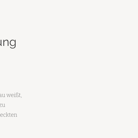
ung
au weißt,
zu
teckten