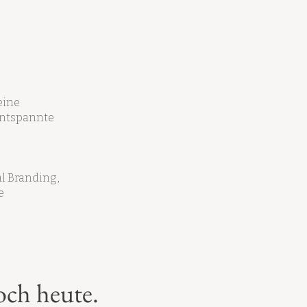
eine
entspannte
al Branding,
e
och heute.