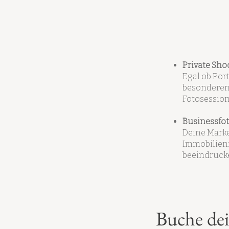
Private Sho
Egal ob Por
besonderen
Fotosessions
Businessfot
Deine Marke
Immobilienf
beeindruck
Buche dei