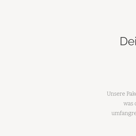
De
Unsere Pake
was 
umfangrei