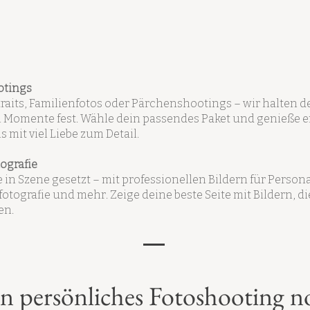
otings
traits, Familienfotos oder Pärchenshootings – wir halten d
 Momente fest. Wähle dein passendes Paket und genieße 
 mit viel Liebe zum Detail.
ografie
 in Szene gesetzt – mit professionellen Bildern für Person
otografie und mehr. Zeige deine beste Seite mit Bildern, di
en.
n persönliches Fotoshooting n