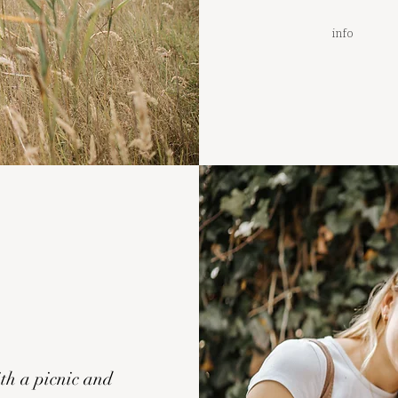
info
th a picnic and