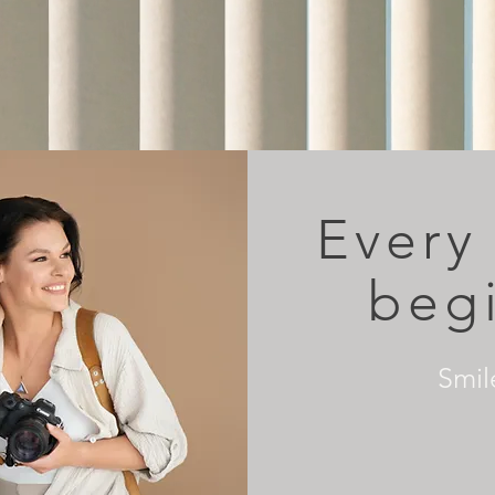
Every 
beg
Smil