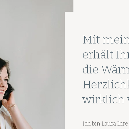
Mit mein
erhält I
die Wär
Herzlichk
wirklich 
Ich bin Laura Ihre