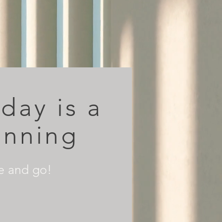
day is a
inning
e and go!