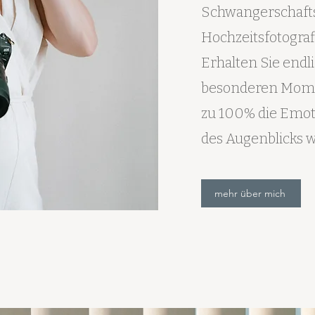
Schwangerschafts
Hochzeitsfotograf
Erhalten Sie endli
besonderen Mome
zu 100% die Emot
des Augenblicks w
mehr über mich