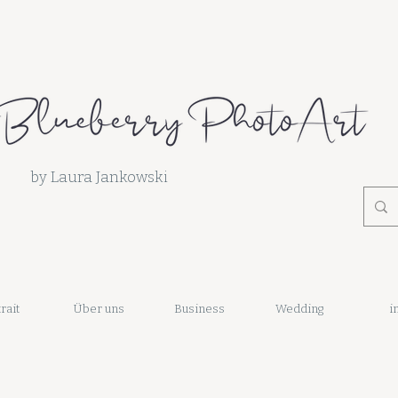
by Laura Jankowski
rait
Über uns
Business
Wedding
i