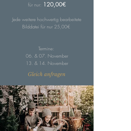
120,00€
für nur:
Jede weitere hochwertig bearbeitete
Bilddatei für nur 25,00€
Termine:
06. & 07. November
13. & 14. November
Gleich anfragen