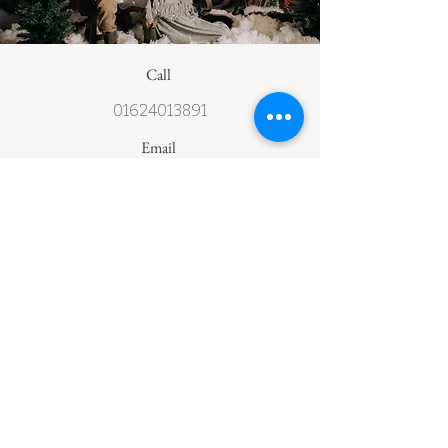
Call
01624013891
Email
laura@blueberry-photoart.de
Follow
Kontakt
Kontakt
Impressum
Datenschutz