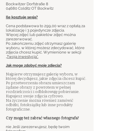
Bockwitzer Dorfstraße 8
04680 Colditz OT Bockwitz
Ile kosztuje sesja?
Cena podstawowa to 299,00 wraz z opłatą za
lokalizację i 3 pojedyncze zdjęcia.
Więcej zdjęć lub pakietów zdjęć można
zarezerwować.
Po zakończeniu zdjęć otrzymasz galerię
wyboru, w której możesz zdecydować, które
zdjęcia chcesz kupić. Wymienione w sekcji
„Twoja inwestycja”.
Jak mogę zdobyć moje zdjęcia?
Najpierw otrzymujesz galerię wyboru, w
której decydujesz, jakie zdjęcia chcesz kupić.
Po przetworzeniu obrazu umieszczam
żądane obrazy z powrotem w pełnej
rozdzielczości i odblokowuję pobieranie.
Kupujesz swoje zdjęcia cyfrowo.
Na życzenie można również zamówić
odbitki, fotoksiążkę lub inne produkty
fotograficzne.
Czy mogę też zabrać własnego fotografa?
​
nie Jeśli zarezerwujesz, będę twoim