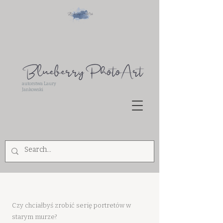
autorstwa Laury
Jankowski
Witam
Czy chciałbyś zrobić serię portretów w
starym murze?