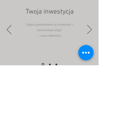
Twoja inwestycja
Opłata podstawowa za strzelanie +
zamówienie zdjęć
= cena całkowita
Kontakt
Poproś o swoje miejsce!