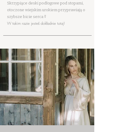
Skrzypiące deski podłogowe pod stopami,
otoczone wiejskim urokiem przyprawiają o
?
szybsze bicie serca
W takim razie jesteś dokładnie tutaj!