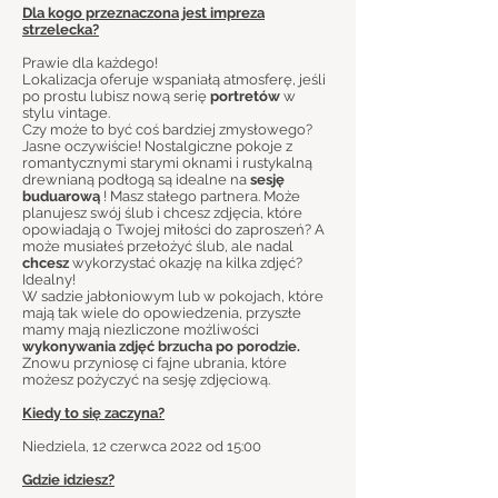
Dla kogo przeznaczona jest impreza
strzelecka?
Prawie dla każdego!
Lokalizacja oferuje wspaniałą atmosferę, jeśli
po prostu lubisz nową serię
portretów
w
stylu vintage.
Czy może to być coś bardziej zmysłowego?
Jasne oczywiście! Nostalgiczne pokoje z
romantycznymi starymi oknami i rustykalną
drewnianą podłogą są idealne na
sesję
buduarową
! Masz stałego partnera. Może
planujesz swój ślub i chcesz zdjęcia, które
opowiadają o Twojej miłości do zaproszeń? A
może musiałeś przełożyć ślub, ale nadal
chcesz
wykorzystać okazję na kilka zdjęć?
Idealny!
W sadzie jabłoniowym lub w pokojach, które
mają tak wiele do opowiedzenia, przyszłe
mamy mają niezliczone możliwości
wykonywania zdjęć brzucha po porodzie.
Znowu przyniosę ci fajne ubrania, które
możesz pożyczyć na sesję zdjęciową.
Kiedy to się zaczyna?
Niedziela, 12 czerwca 2022 od 15:00
Gdzie idziesz?