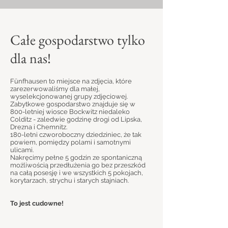
Całe gospodarstwo tylko
dla nas!
Fünfhausen to miejsce na zdjęcia, które
zarezerwowaliśmy dla małej,
wyselekcjonowanej grupy zdjęciowej.
Zabytkowe gospodarstwo znajduje się w
800-letniej wiosce Bockwitz niedaleko
Colditz - zaledwie godzinę drogi od Lipska,
Drezna i Chemnitz.
180-letni czworoboczny dziedziniec, że tak
powiem, pomiędzy polami i samotnymi
ulicami.
Nakręcimy pełne 5 godzin ze spontaniczną
możliwością przedłużenia go bez przeszkód
na całą posesję i we wszystkich 5 pokojach,
korytarzach, strychu i starych stajniach.
To jest cudowne!